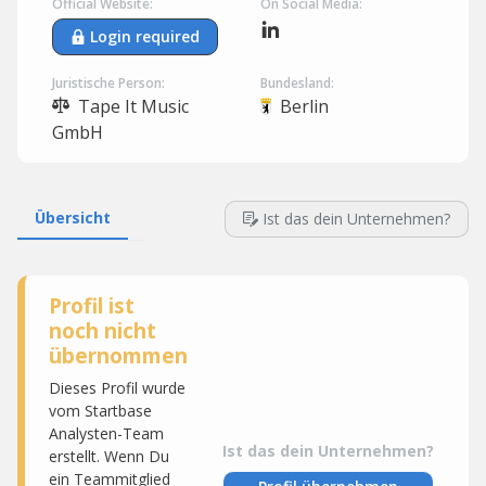
Official Website:
On Social Media:
Login required
Juristische Person:
Bundesland:
Tape It Music
Berlin
GmbH
Übersicht
Ist das dein Unternehmen?
Profil ist
noch nicht
übernommen
Dieses Profil wurde
vom Startbase
Analysten-Team
Ist das dein Unternehmen?
erstellt. Wenn Du
ein Teammitglied