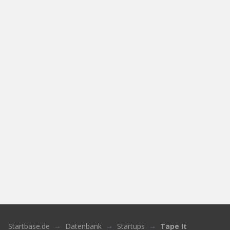
Startbase.de
Datenbank
Startups
Tape It