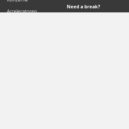
Need a break?
Acceleratoren
Fitnesskit
Initiativen
Bubble Shooter
Digitale Hubs
Workspaces
Events
Unsere Partner