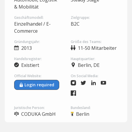
& Mobilität
Geschäftsmodell:
Zielgruppe:
Einzelhandel / E-
B2C
Commerce
Gründungsjahr:
Größe des Teams:
2013
11-50 Mitarbeiter
Handelsregister:
Hauptquartier:
Existiert
Berlin, DE
Official Website:
On Social Media:
Login required
Juristische Person:
Bundesland:
CODUKA GmbH
Berlin