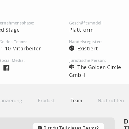
ernehmensphase:
Geschäftsmodell:
ed Stage
Plattform
ße des Teams:
Handelsregister:
1-10 Mitarbeiter
Existiert
Social Media:
Juristische Person:
The Golden Circle
GmbH
nanzierung
Produkt
Team
Nachrichten
D
T
Bist du Teil dieses Teams?