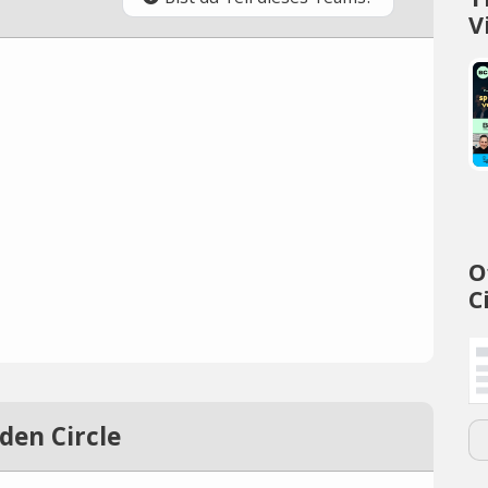
V
O
C
den Circle