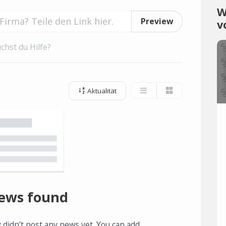
W
Preview
v
chst du Hilfe?
Aktualität
ews found
 didn’t post any news yet. You can add