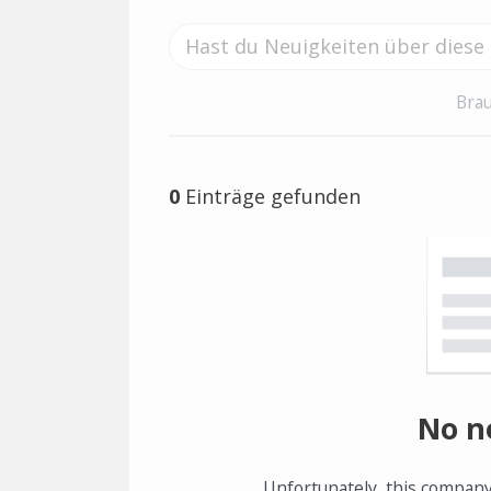
Brau
0
Einträge gefunden
No n
Unfortunately, this company