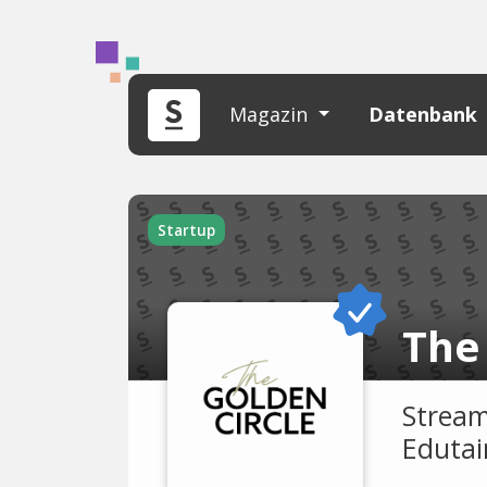
Magazin
Datenbank
Startup
The
Stream
Edutai