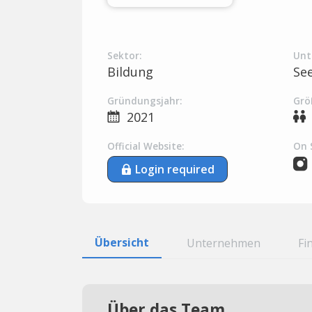
Sektor:
Unt
Bildung
Se
Gründungsjahr:
Grö
2021
Official Website:
On 
Login required
Übersicht
Unternehmen
Fi
Über das Team