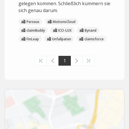
gelegen kommen. Schließlich kümmern sie
sich genau darum.
Perseus
MotionsCloud
claimBuddy
ICO-LUX
Bynand
FinLeap
Unfallpaten
claimsforce
1