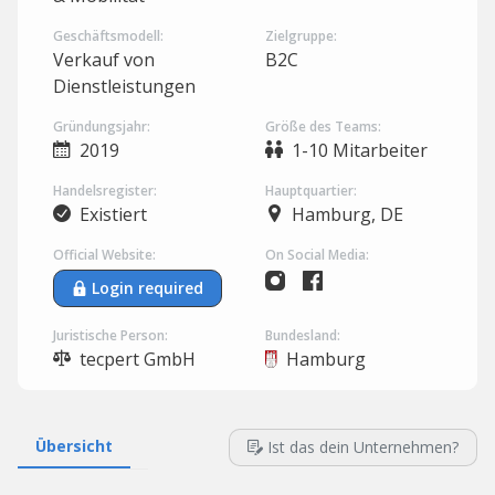
Geschäftsmodell:
Zielgruppe:
Verkauf von
B2C
Dienstleistungen
Gründungsjahr:
Größe des Teams:
2019
1-10 Mitarbeiter
Handelsregister:
Hauptquartier:
Existiert
Hamburg, DE
Official Website:
On Social Media:
Login required
Juristische Person:
Bundesland:
tecpert GmbH
Hamburg
Übersicht
Ist das dein Unternehmen?