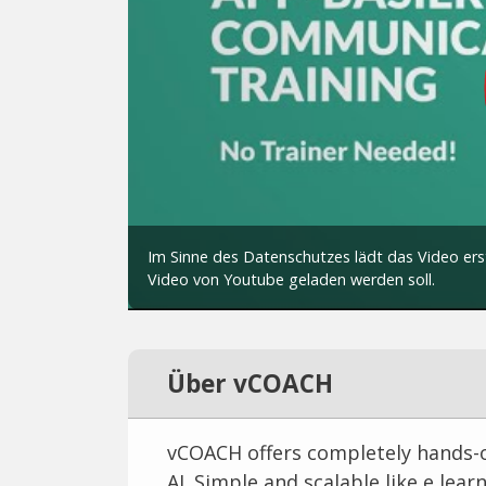
Über vCOACH
vCOACH offers completely hands-off
AI. Simple and scalable like e lea