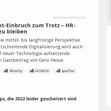
deutsche-startups.de
nt-Einbruch zum Trotz – HR-
zu bleiben
e mittel- bis langfristige Perspektive
rtschreitende Digitalisierung wird auch
uf neuer Technologie aufsetzende
n Gastbeitrag von Gero Hesse.
4Scotty
vCOACH
quofox