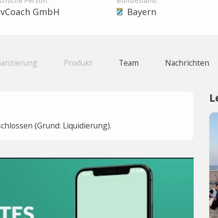
stische Person:
Bundesland:
vCoach GmbH
Bayern
nanzierung
Produkt
Team
Nachrichten
L
hlossen (Grund: Liquidierung).