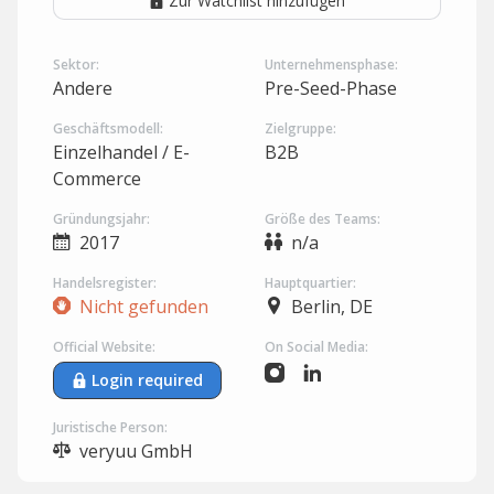
Zur Watchlist hinzufügen
Sektor:
Unternehmensphase:
Andere
Pre-Seed-Phase
Geschäftsmodell:
Zielgruppe:
Einzelhandel / E-
B2B
Commerce
Gründungsjahr:
Größe des Teams:
2017
n/a
Handelsregister:
Hauptquartier:
Nicht gefunden
Berlin, DE
Official Website:
On Social Media:
Login required
Juristische Person:
veryuu GmbH