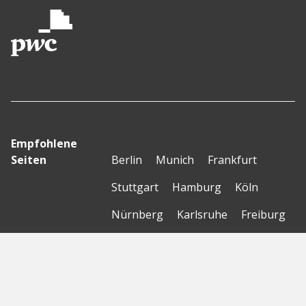
Empfohlene
Seiten
Berlin
Munich
Frankfurt
Stuttgart
Hamburg
Köln
Nürnberg
Karlsruhe
Freiburg
The Female Company
Creditshelf
HTGF
Vialytics