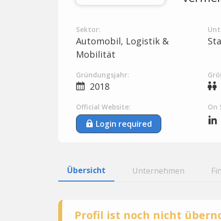
Sektor:
Unt
Automobil, Logistik &
St
Mobilität
Gründungsjahr:
Grö
2018
Official Website:
On 
Login required
Übersicht
Unternehmen
Fi
Profil ist noch nicht übe