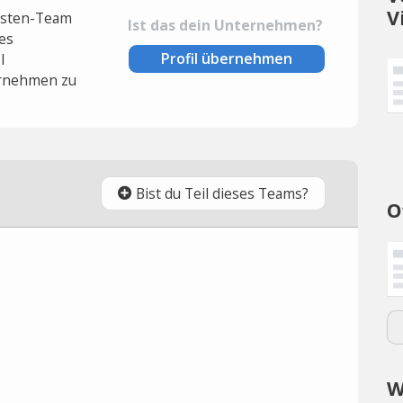
V
lysten-Team
Ist das dein Unternehmen?
es
Profil übernehmen
l
rnehmen zu
Bist du Teil dieses Teams?
O
W