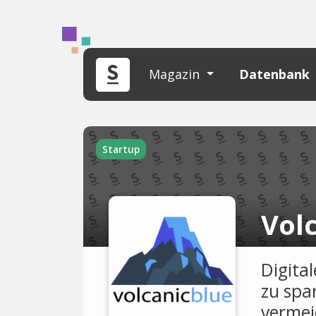
Magazin
Datenbank
Startup
Vol
Digita
zu spa
vermei