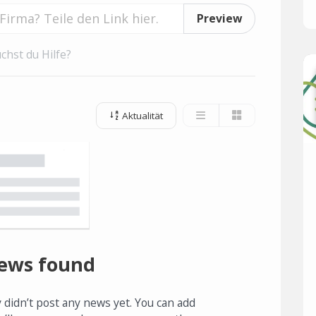
Preview
chst du Hilfe?
Aktualität
ews found
 didn’t post any news yet. You can add