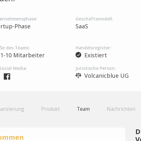
ernehmensphase:
Geschäftsmodell:
artup-Phase
SaaS
ße des Teams:
Handelsregister:
1-10 Mitarbeiter
Existiert
Social Media:
Juristische Person:
Volcanicblue UG
nanzierung
Produkt
Team
Nachrichten
D
rnommen
V