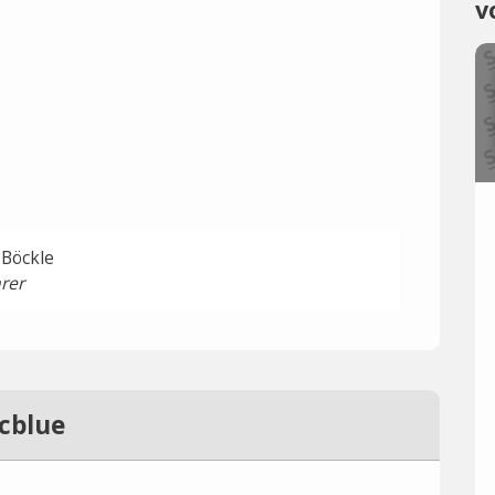
v
 Böckle
rer
cblue