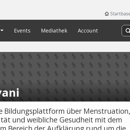
Startbas
Events
Mediathek
Account
vani
le Bildungsplattform über Menstruation
ität und weibliche Gesudheit mit dem
im Bereich der Aufklärung rund um die