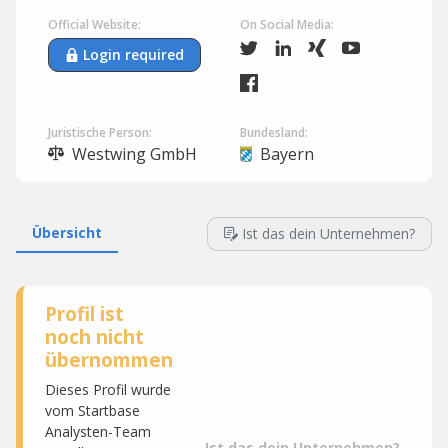
Official Website:
On Social Media:
Login required
Juristische Person:
Bundesland:
Westwing GmbH
Bayern
Übersicht
Ist das dein Unternehmen?
Profil ist
noch nicht
übernommen
Dieses Profil wurde
vom Startbase
Analysten-Team
Ist das dein Unternehmen?