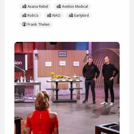
Asana Rebel
Avelios Medical
RobCo
NAO
Earlybird
Frank Thelen