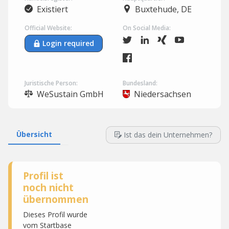
Existiert
Buxtehude, DE
Official Website:
On Social Media:
Login required
Juristische Person:
Bundesland:
WeSustain GmbH
Niedersachsen
Übersicht
Ist das dein Unternehmen?
Profil ist
noch nicht
übernommen
Dieses Profil wurde
vom Startbase