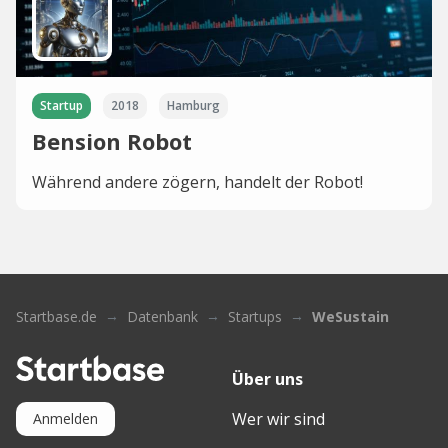
Startup
2018
Hamburg
Bension Robot
Während andere zögern, handelt der Robot!
Startbase.de
Datenbank
Startups
WeSustain
Über uns
Wer wir sind
Anmelden