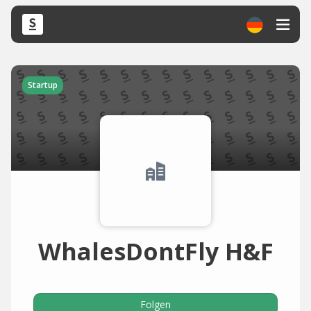
Startup
WhalesDontFly H&F
Folgen