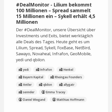
#DealMonitor - Lilium bekommt
100 Millionen – Spread sammelt
15 Millionen ein – Sykell erhält 4,5
Millionen
Der #DealMonitor, unsere Übersicht über
Investments und Exits, bietet werktäglich
alle Deals des Tages. Heute geht es um
Lilium, Spread, Sykell, FoxBase, NetBird,
Sawayo, Novaheal, Infrafon, GeoMobile,
yedi und qbilon.
yedi
Infrafon
Henkel
Bayern Kapital
Rheingau Founders
Antler
qbilon
allygatr
sennder
Emma Tracey
Daniel Wiegand
Matthias Hoffmann