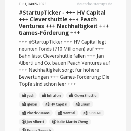
THU, 04/05/2023
deutsche-startups.de
#StartupTicker - +++ HV Capital
+++ Clevershuttle +++ Peach
Ventures +++ Nachhaltigkeit +++
Games-Förderung +++
+++ #StartupTicker +++ HV Capital legt
neunten Fonds (710 Millionen) auf +++
Bahn lässt Clevershuttle fallen +++ Jan
Alberti und Co. bauen Peach Ventures auf
+++ Nachhaltigkeit sorgt für höhere
Bewertungen +++ Games-Förderung: Die
Töpfe sind schon leer +++
yedi
Infrafon
CleverShuttle
qbilon
HV Capital
Lilium
Plastic2Beans
xentral
SPREAD
Jan Alberti
Kalie Martin Cheng
Bruno Ginnuth