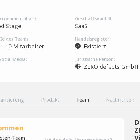
ernehmensphase:
Geschäftsmodell:
ed Stage
SaaS
ße des Teams:
Handelsregister:
1-10 Mitarbeiter
Existiert
Social Media:
Juristische Person:
ZERO defects GmbH
nanzierung
Produkt
Team
Nachrichten
D
rnommen
Z
V
lysten-Team