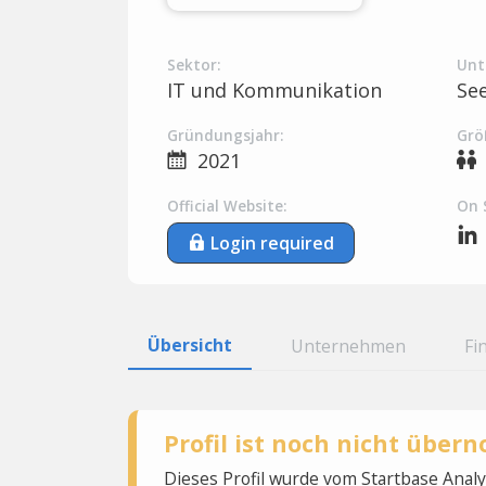
Sektor:
Unt
IT und Kommunikation
Se
Gründungsjahr:
Grö
2021
Official Website:
On 
Login required
Übersicht
Unternehmen
Fi
Profil ist noch nicht übe
Dieses Profil wurde vom Startbase Ana