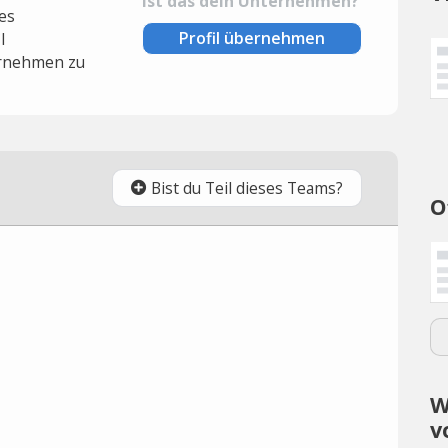
Ist das dein Unternehmen?
es
Profil übernehmen
l
rnehmen zu
Bist du Teil dieses Teams?
O
W
v