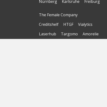
Nürnberg
Karlsruhe
Freiburg
The Female Company
Creditshelf
HTGF
Vialytics
Laserhub
Targomo
Amorelie
Forto
Motor AI
© Startbase
GmbH 2026
Startseite
Sitemap
Geokarte
Datenschutzerklärung
Nutzungsbedingungen