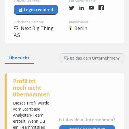
Official Website:
On Social Media:
Login required
Juristische Person:
Bundesland:
Next Big Thing
Berlin
AG
Übersicht
Ist das dein Unternehmen?
Profil ist
noch nicht
übernommen
Dieses Profil wurde
vom Startbase
Analysten-Team
Ist das dein Unternehmen?
erstellt. Wenn Du
ein Teammitglied