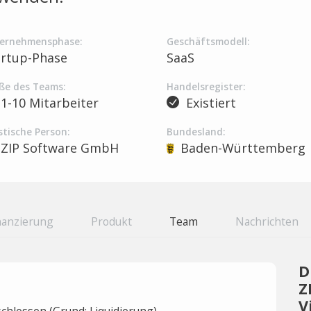
ernehmensphase:
Geschäftsmodell:
artup-Phase
SaaS
ße des Teams:
Handelsregister:
1-10 Mitarbeiter
Existiert
stische Person:
Bundesland:
ZIP Software GmbH
Baden-Württemberg
nanzierung
Produkt
Team
Nachrichten
D
Z
V
hlossen (Grund: Liquidierung).