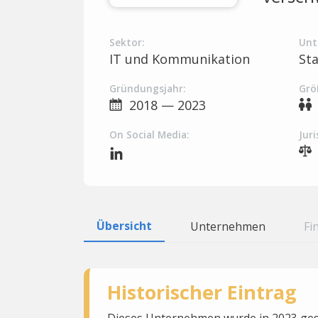
Sektor:
Unt
IT und Kommunikation
St
Gründungsjahr:
Grö
2018 — 2023
On Social Media:
Juri
Übersicht
Unternehmen
Fi
Historischer Eintrag
Dieses Unternehmen wurde in 2023 gesc