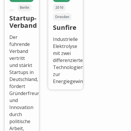
Berlin
2010
Startup-
Dresden
Verband
Sunfire
Der
Industrielle
führende
Elektrolyse
Verband
mit zwei
vertritt
differenzierten
und stärkt
Technologien
Startups in
zur
Deutschland,
Energiegewinnung.
fördert
Gründerfreundlichkeit
und
Innovation
durch
politische
Arbeit,