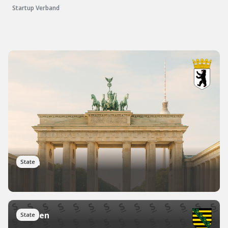
Startup Verband
Berlin
State
Sachsen
State