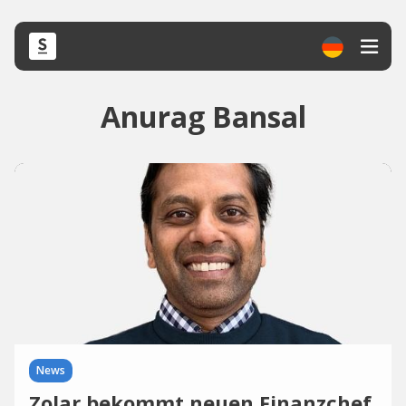
Anurag Bansal
News
Zolar bekommt neuen Finanzchef