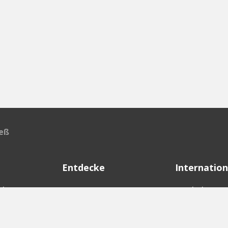
ieß
Entdecke
Internation
d
Startups
English Ver
Investoren
German Ver