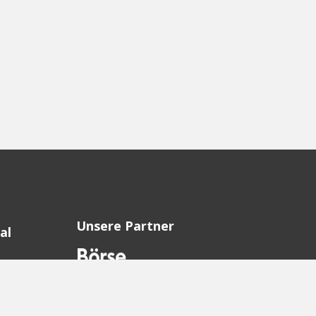
Unsere Partner
al
sion
sion