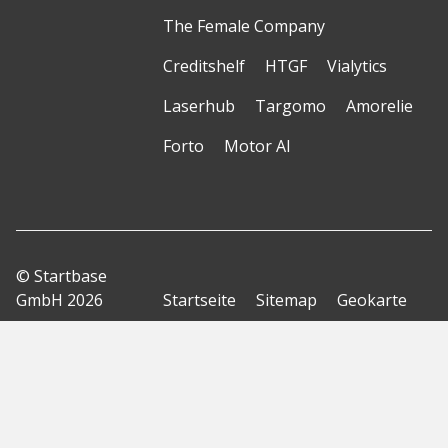
The Female Company
Creditshelf
HTGF
Vialytics
Laserhub
Targomo
Amorelie
Forto
Motor AI
© Startbase
GmbH 2026
Startseite
Sitemap
Geokarte
Datenschutzerklärung
Nutzungsbedingungen
Impressum
Haftungsausschluss