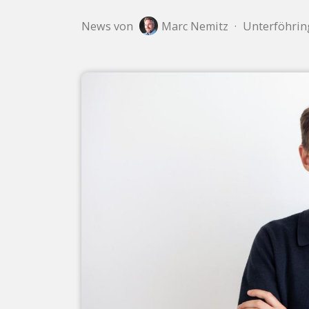
News von
Marc Nemitz
·
Unterföhring