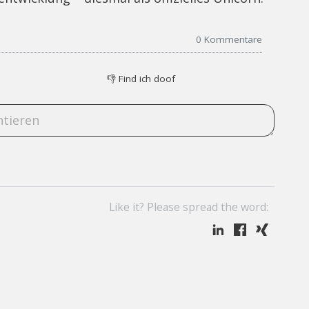
0
Kommentare
👎
Find ich doof
Like it? Please spread the word: