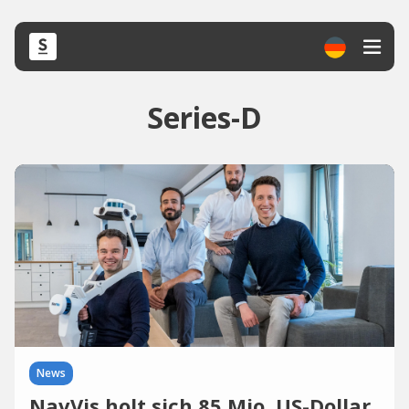
Series-D
News
NavVis holt sich 85 Mio. US-Dollar