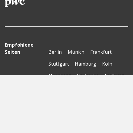
Empfohlene
Seiten
Berlin
Munich
Frankfurt
Stuttgart
Hamburg
Köln
Nürnberg
Karlsruhe
Freiburg
The Female Company
Creditshelf
HTGF
Vialytics
Laserhub
Targomo
Amorelie
Forto
Motor AI