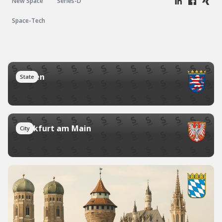
New Space
Series-D
Space-Tech
Hessen
State
Frankfurt am Main
City