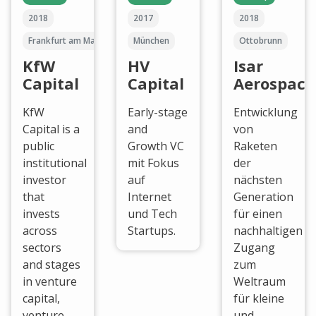
2018
2017
2018
Frankfurt am Main
München
Ottobrunn
KfW
HV
Isar
Capital
Capital
Aerospace
KfW
Early-stage
Entwicklung
Capital is a
and
von
public
Growth VC
Raketen
institutional
mit Fokus
der
investor
auf
nächsten
that
Internet
Generation
invests
und Tech
für einen
across
Startups.
nachhaltigen
sectors
Zugang
and stages
zum
in venture
Weltraum
capital,
für kleine
venture
und