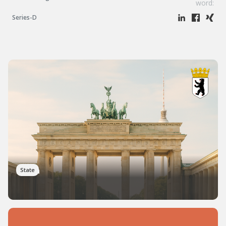
word:
Series-D
Berlin
State