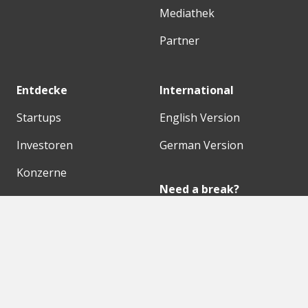
Mediathek
Partner
Entdecke
International
Startups
English Version
Investoren
German Version
Konzerne
Need a break?
Acceleratoren
Fitnesskit
Initiativen
Bubble Shooter
Digitale Hubs
Workspaces