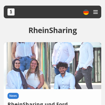
RheinSharing
News
RheinSharing und Ford