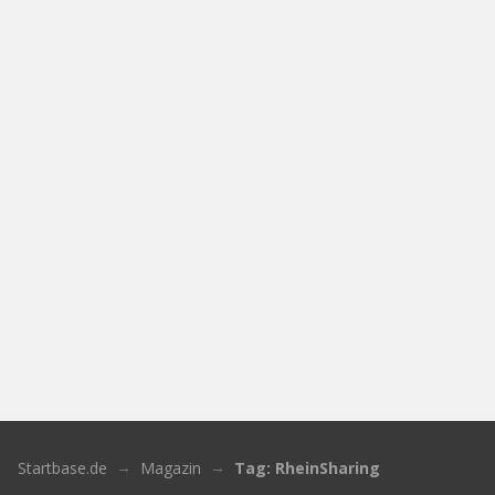
Startbase.de
Magazin
Tag: RheinSharing