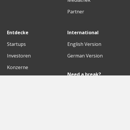
Mediathek
Partner
Entdecke
International
Startups
English Version
Investoren
German Version
Konzerne
Need a break?
Acceleratoren
Fitnesskit
Initiativen
Bubble Shooter
Digitale Hubs
Workspaces
Events