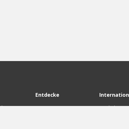
Entdecke
Internation
d
Startups
English Ver
Investoren
German Ver