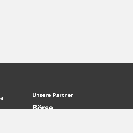
Unsere Partner
al
sion
sion