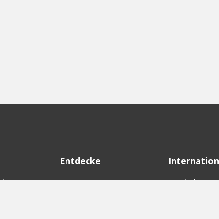
Entdecke
Internation
d
Startups
English Ver
Investoren
German Ver