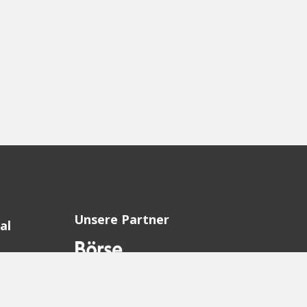
Unsere Partner
al
sion
sion