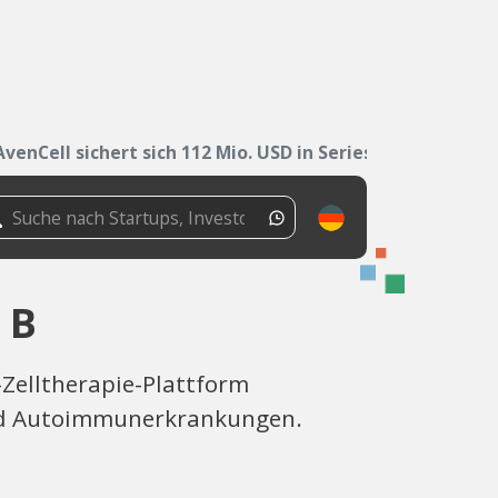
AvenCell sichert sich 112 Mio. USD in Series B
 B
-Zelltherapie-Plattform
 und Autoimmunerkrankungen.