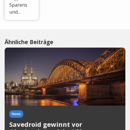
Sparens
und...
Ähnliche Beiträge
News
Savedroid gewinnt vor