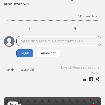
ausnutzen will.
0
Kommentare
👍
👎
Login
Anmelden
Like it? Please spread the
hankir
savedroid
word:
Hessen
State