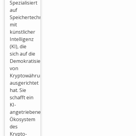
Spezialisiert
auf
Speichertechnologie
mit
künstlicher
Intelligenz
(KI), die
sich auf die
Demokratisierung
von
Kryptowährungen
ausgerichtet
hat. Sie
schafft ein
KI-
angetriebenes
Ökosystem
des
Krypto-