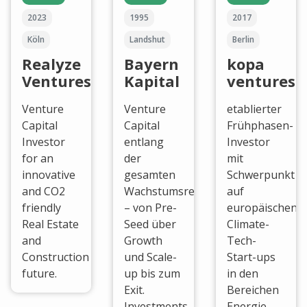
2023
1995
2017
Köln
Landshut
Berlin
Realyze
Bayern
kopa
Ventures
Kapital
ventures
Venture
Venture
etablierter
Capital
Capital
Frühphasen-
Investor
entlang
Investor
for an
der
mit
innovative
gesamten
Schwerpunkt
and CO2
Wachstumsreise
auf
friendly
– von Pre-
europäischen
Real Estate
Seed über
Climate-
and
Growth
Tech-
Construction
und Scale-
Start-ups
future.
up bis zum
in den
Exit.
Bereichen
Investments
Energie,