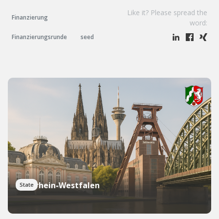
Like it? Please spread the
Finanzierung
word:
Finanzierungsrunde
seed
Nordrhein-Westfalen
State