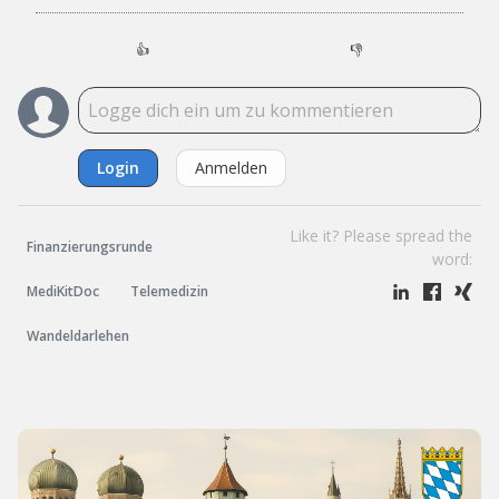
👍
👎
Login
Anmelden
Like it? Please spread the
Finanzierungsrunde
word:
MediKitDoc
Telemedizin
Wandeldarlehen