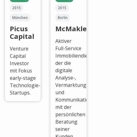
2015
2015
München
Berlin
Picus
McMakler
Capital
Aktiver
Full-Service
Venture
Immobiliendienstleister,
Capital
der die
Investor
digitale
mit Fokus
Analyse-,
early-stage
Vermarktungs-
Technologie-
und
Startups.
Kommunikationstechnologien
mit der
persönlichen
Beratung
seiner
Kunden