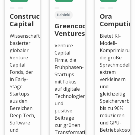
Constructor
Ora
Helsinki
Capital
Computin
Greencode
Ventures
Wissenschaftlich
Bietet KI-
basierter
Modell-
Venture
globaler
Komprimierung
Capital
Venture
die große
Firma, die
Capital
Sprachmodelle
Frühphasen-
Fonds, der
extrem
Startups
in Early-
verkleinern
mit Fokus
Stage
und
auf digitale
Startups
gleichzeitig
Technologien
aus den
Speicherverbra
und
Bereichen
bis zu 90%
positive
Deep Tech,
reduzieren
Beiträge
Software
und GPU-
zur grünen
und
Betriebskosten
Transformation