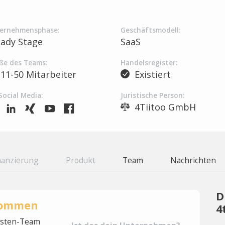
ernehmensphase:
Geschäftsmodell:
eady Stage
SaaS
ße des Teams:
Handelsregister:
11-50 Mitarbeiter
Existiert
Social Media:
Juristische Person:
4Tiitoo GmbH
nanzierung
Produkt
Team
Nachrichten
D
rnommen
4
lysten-Team