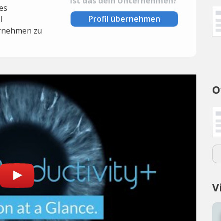
Ist das dein Unternehmen?
es
Profil übernehmen
l
rnehmen zu
O
V