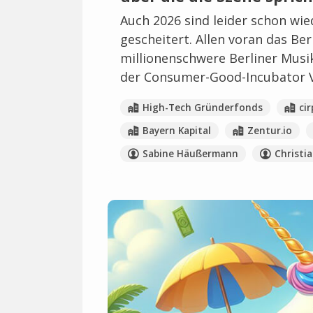
Auch 2026 sind leider schon wie
gescheitert. Allen voran das Be
millionenschwere Berliner Mus
der Consumer-Good-Incubator V
High-Tech Gründerfonds
cir
Bayern Kapital
Zentur.io
Sabine Häußermann
Christia