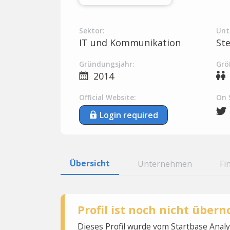
Sektor:
Unt
IT und Kommunikation
St
Gründungsjahr:
Grö
2014
Official Website:
On 
Login required
Übersicht
Unternehmen
Fi
Profil ist noch nicht übe
Dieses Profil wurde vom Startbase Ana