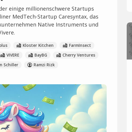
der einige millionenschwere Startups
rliner MedTech-Startup Caresyntax, das
ikunternehmen Native Instruments und
ivere.
plus
Kloster Kitchen
FarmInsect
VIVERE
BayBG
Cherry Ventures
n Schiller
Ramzi Rizk