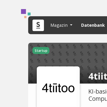
Magazin
Datenbank
Startup
4tii
KI-bas
Compu