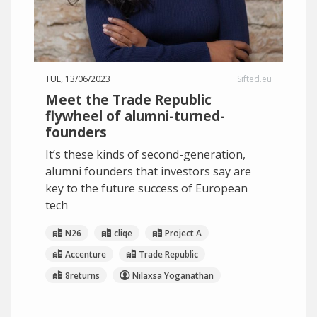
TUE, 13/06/2023
Sifted.eu
Meet the Trade Republic
flywheel of alumni-turned-
founders
It’s these kinds of second-generation,
alumni founders that investors say are
key to the future success of European
tech
N26
cliqe
Project A
Accenture
Trade Republic
8returns
Nilaxsa Yoganathan