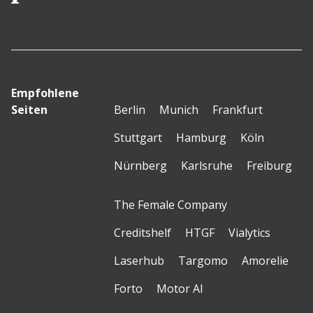
Empfohlene
Seiten
Berlin
Munich
Frankfurt
Stuttgart
Hamburg
Köln
Nürnberg
Karlsruhe
Freiburg
The Female Company
Creditshelf
HTGF
Vialytics
Laserhub
Targomo
Amorelie
Forto
Motor AI