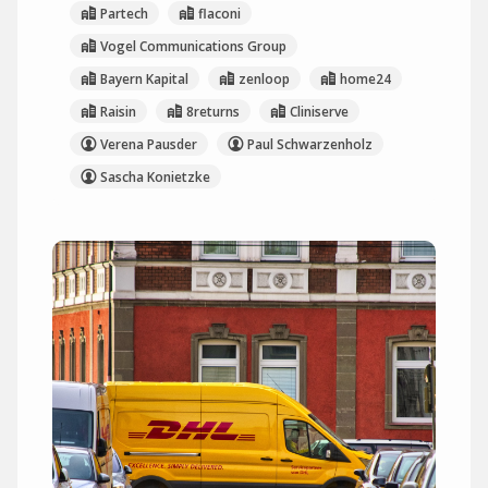
Partech
flaconi
Vogel Communications Group
Bayern Kapital
zenloop
home24
Raisin
8returns
Cliniserve
Verena Pausder
Paul Schwarzenholz
Sascha Konietzke