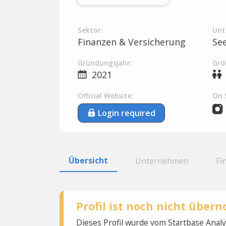
Sektor:
Unt
Finanzen & Versicherung
Se
Gründungsjahr:
Grö
2021
Official Website:
On 
Login required
Übersicht
Unternehmen
Fi
Profil ist noch nicht übe
Dieses Profil wurde vom Startbase Ana