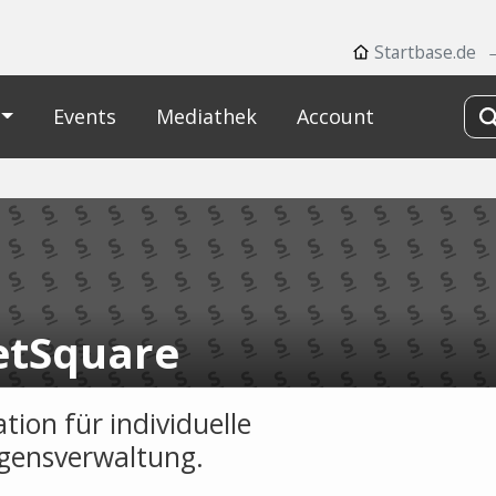
Startbase.de
Events
Mediathek
Account
etSquare
tion für individuelle
gensverwaltung.