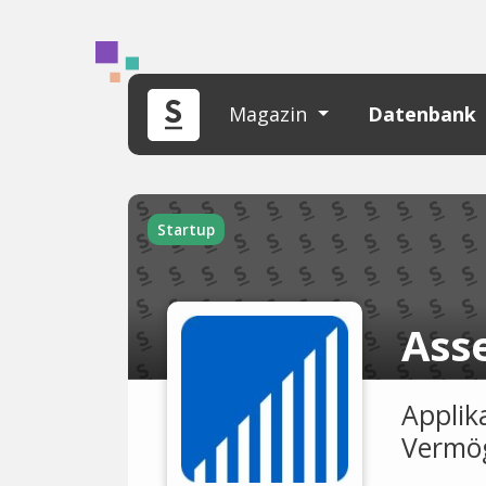
Magazin
Datenbank
Startup
Ass
Applika
Vermö