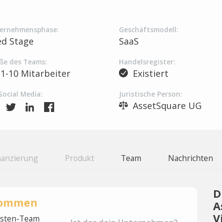
ernehmensphase:
Geschäftsmodell:
ed Stage
SaaS
ße des Teams:
Handelsregister:
1-10 Mitarbeiter
Existiert
Social Media:
Juristische Person:
AssetSquare UG
nanzierung
Produkt
Team
Nachrichten
D
rnommen
A
V
lysten-Team