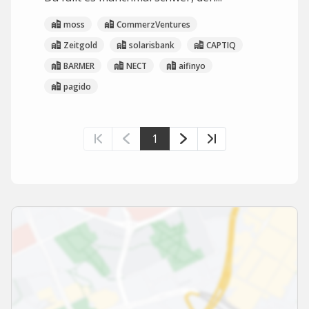
moss
CommerzVentures
Zeitgold
solarisbank
CAPTIQ
BARMER
NECT
aifinyo
pagido
1