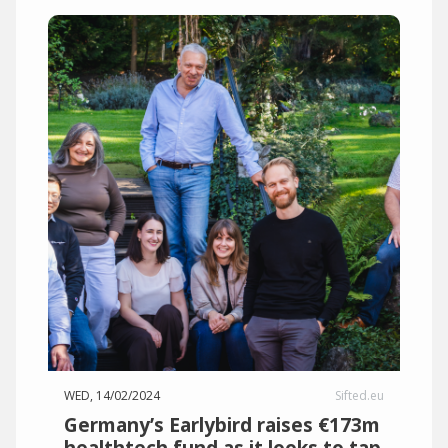
WED, 14/02/2024
Sifted.eu
Germany’s Earlybird raises €173m
healthtech fund as it looks to tap