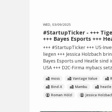
WED, 03/09/2025
#StartupTicker - +++ Tig
+++ Bayes Esports +++ He
+++ #StartupTicker +++ US-Inves
liegen +++ Jessica Holzbach bri
Bayes Esports und Heatle sind i
USA +++ D2C-Firma mybacs setzt
moss
Vantage Value
Bind-X
Mambu
heatle
Roman Hölzl
Jessica Holzbac