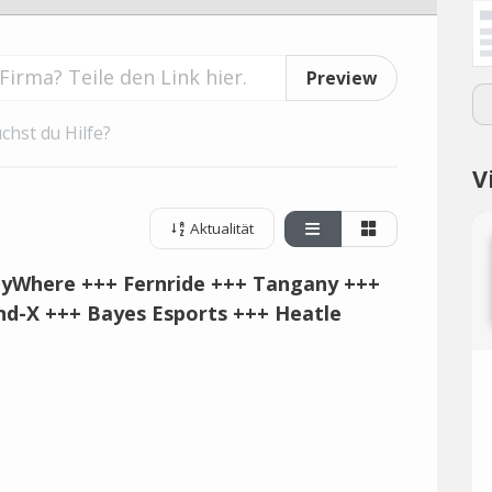
Preview
chst du Hilfe?
V
Aktualität