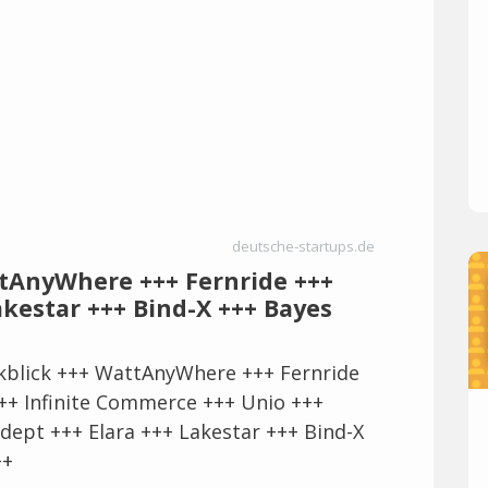
deutsche-startups.de
ttAnyWhere +++ Fernride +++
kestar +++ Bind-X +++ Bayes
blick +++ WattAnyWhere +++ Fernride
++ Infinite Commerce +++ Unio +++
dept +++ Elara +++ Lakestar +++ Bind-X
++