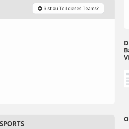
Bist du Teil dieses Teams?
D
B
V
O
ESPORTS