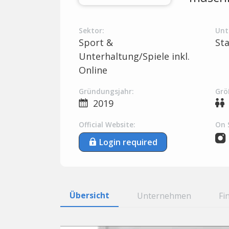
Sektor:
Unt
Sport &
St
Unterhaltung/Spiele inkl.
Online
Gründungsjahr:
Grö
2019
Official Website:
On 
Login required
Übersicht
Unternehmen
Fi