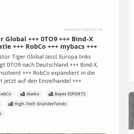
deutsche-startups.de
er Global +++ 0TO9 +++ Bind-X
atle +++ RobCo +++ mybacs +++
tor Tiger Global lässt Europa links
ngt 0TO9 nach Deutschland +++ Bind-X,
nsolvent +++ RobCo expandiert in die
 jetzt auf den Einzelhandel +++
RobCo
Alaiko
Bayes ESPORTS
High-Tech Gründerfonds
h