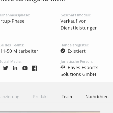
ernehmensphase:
Geschäftsmodell:
artup-Phase
Verkauf von
Dienstleistungen
ße des Teams:
Handelsregister:
11-50 Mitarbeiter
Existiert
Social Media:
Juristische Person:
Bayes Esports
Solutions GmbH
nanzierung
Produkt
Team
Nachrichten