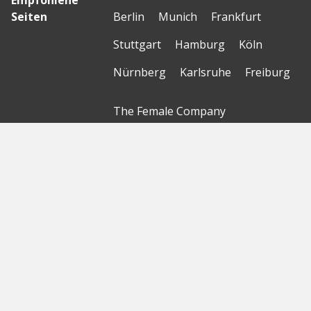
Empfohlene
Seiten
Berlin
Munich
Frankfurt
Stuttgart
Hamburg
Köln
Nürnberg
Karlsruhe
Freiburg
The Female Company
Creditshelf
HTGF
Vialytics
Laserhub
Targomo
Amorelie
Forto
Motor AI
© Startbase
GmbH 2026
Startseite
Sitemap
Geokarte