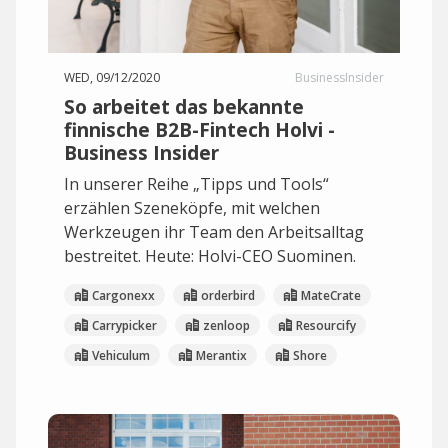
WED, 09/12/2020
BusinessInsider
So arbeitet das bekannte
finnische B2B-Fintech Holvi -
Business Insider
In unserer Reihe „Tipps und Tools“
erzählen Szeneköpfe, mit welchen
Werkzeugen ihr Team den Arbeitsalltag
bestreitet. Heute: Holvi-CEO Suominen.
Cargonexx
orderbird
MateCrate
Carrypicker
zenloop
Resourcify
Vehiculum
Merantix
Shore