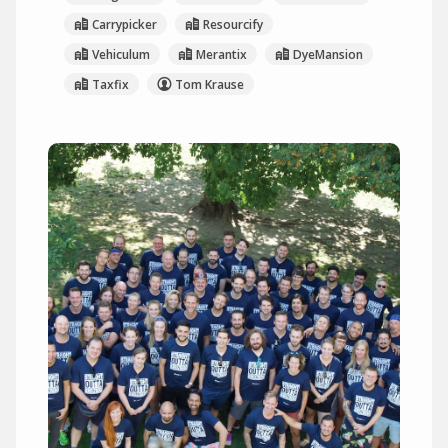
Carrypicker
Resourcify
Vehiculum
Merantix
DyeMansion
Taxfix
Tom Krause