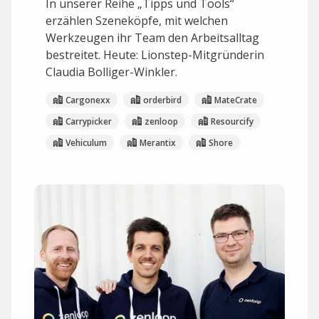
In unserer Reihe „Tipps und Tools“
erzählen Szeneköpfe, mit welchen
Werkzeugen ihr Team den Arbeitsalltag
bestreitet. Heute: Lionstep-Mitgründerin
Claudia Bolliger-Winkler.
Cargonexx
orderbird
MateCrate
Carrypicker
zenloop
Resourcify
Vehiculum
Merantix
Shore