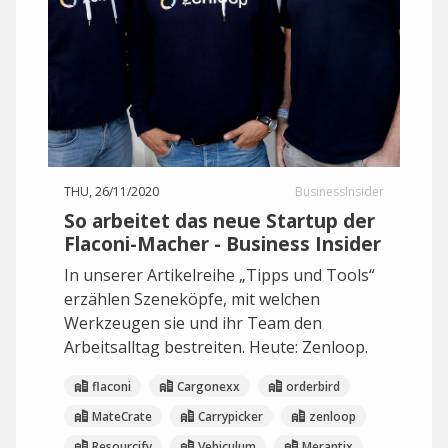
THU, 26/11/2020
BusinessInsider
So arbeitet das neue Startup der
Flaconi-Macher - Business Insider
In unserer Artikelreihe „Tipps und Tools“
erzählen Szeneköpfe, mit welchen
Werkzeugen sie und ihr Team den
Arbeitsalltag bestreiten. Heute: Zenloop.
flaconi
Cargonexx
orderbird
MateCrate
Carrypicker
zenloop
Resourcify
Vehiculum
Merantix