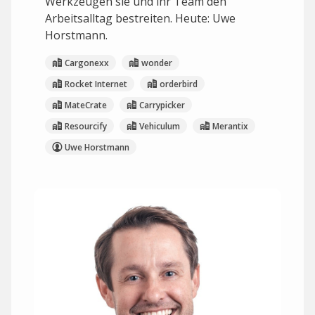
Werkzeugen sie und ihr Team den
Arbeitsalltag bestreiten. Heute: Uwe
Horstmann.
Cargonexx
wonder
Rocket Internet
orderbird
MateCrate
Carrypicker
Resourcify
Vehiculum
Merantix
Uwe Horstmann