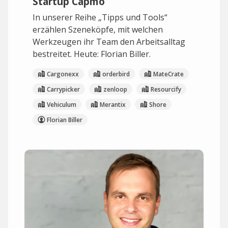
Startup Capmo
In unserer Reihe „Tipps und Tools“
erzählen Szeneköpfe, mit welchen
Werkzeugen ihr Team den Arbeitsalltag
bestreitet. Heute: Florian Biller.
Cargonexx
orderbird
MateCrate
Carrypicker
zenloop
Resourcify
Vehiculum
Merantix
Shore
Florian Biller