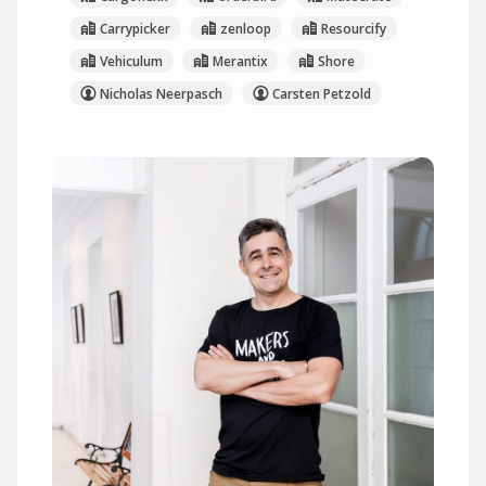
Carrypicker
zenloop
Resourcify
Vehiculum
Merantix
Shore
Nicholas Neerpasch
Carsten Petzold