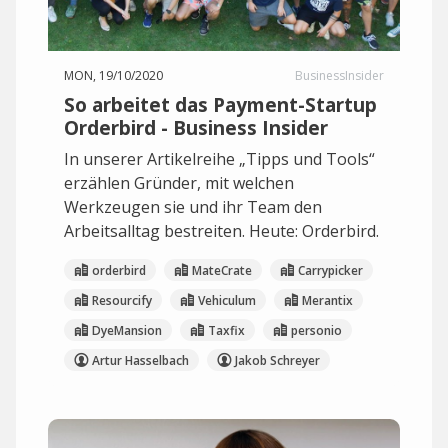
MON, 19/10/2020
BusinessInsider
So arbeitet das Payment-Startup
Orderbird - Business Insider
In unserer Artikelreihe „Tipps und Tools“
erzählen Gründer, mit welchen
Werkzeugen sie und ihr Team den
Arbeitsalltag bestreiten. Heute: Orderbird.
orderbird
MateCrate
Carrypicker
Resourcify
Vehiculum
Merantix
DyeMansion
Taxfix
personio
Artur Hasselbach
Jakob Schreyer