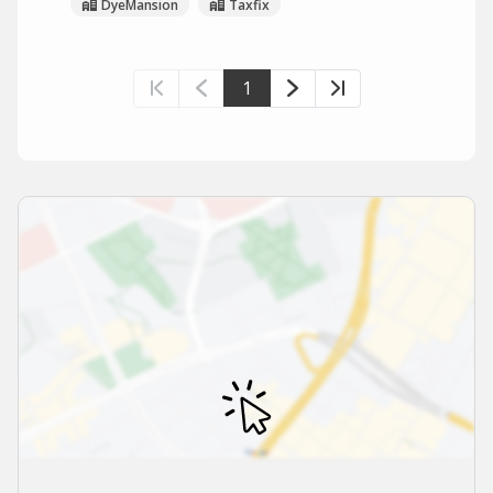
DyeMansion
Taxfix
1