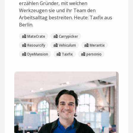
erzählen Gründer, mit welchen
Werkzeugen sie und ihr Team den
Arbeitsalltag bestreiten. Heute: Taxfix aus
Berlin.
MateCrate
Carrypicker
Resourcify
Vehiculum
Merantix
DyeMansion
Taxfix
personio