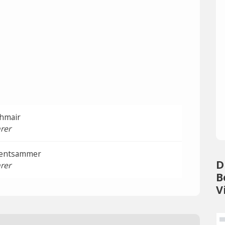
thmair
rer
fentsammer
D
rer
B
V