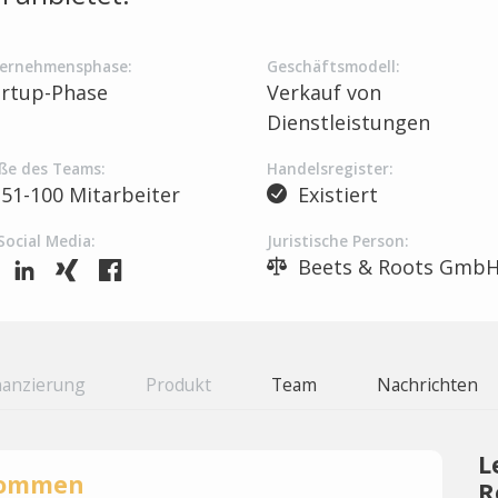
ernehmensphase:
Geschäftsmodell:
artup-Phase
Verkauf von
Dienstleistungen
ße des Teams:
Handelsregister:
51-100 Mitarbeiter
Existiert
Social Media:
Juristische Person:
Beets & Roots Gmb
nanzierung
Produkt
Team
Nachrichten
L
rnommen
R