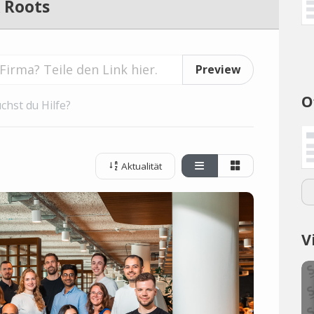
 Roots
Preview
O
chst du Hilfe?
Aktualität
V