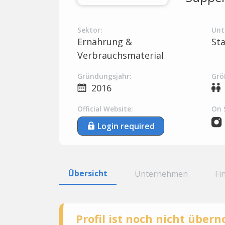
Sektor:
Unt
Ernährung &
St
Verbrauchsmaterial
Gründungsjahr:
Grö
2016
Official Website:
On 
Login required
Übersicht
Unternehmen
Fi
Profil ist noch nicht übe