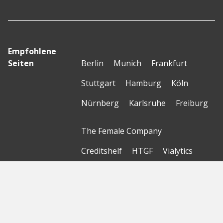
Empfohlene
Seiten
Berlin
Munich
Frankfurt
Stuttgart
Hamburg
Köln
Nürnberg
Karlsruhe
Freiburg
The Female Company
Creditshelf
HTGF
Vialytics
Laserhub
Targomo
Amorelie
Forto
Motor AI