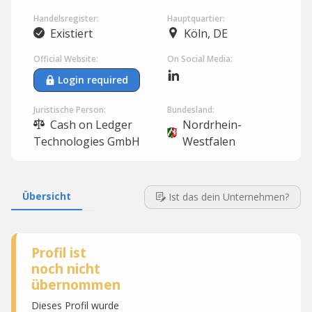
Handelsregister:
Hauptquartier:
Existiert
Köln, DE
Official Website:
On Social Media:
Login required
Juristische Person:
Bundesland:
Cash on Ledger
Nordrhein-
Technologies GmbH
Westfalen
Übersicht
Ist das dein Unternehmen?
Profil ist
noch nicht
übernommen
Dieses Profil wurde