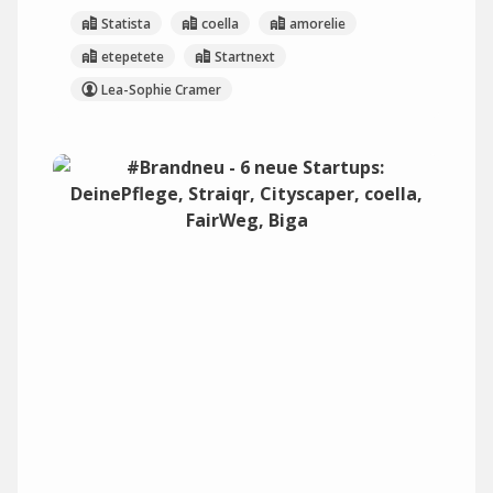
Statista
coella
amorelie
etepetete
Startnext
Lea-Sophie Cramer