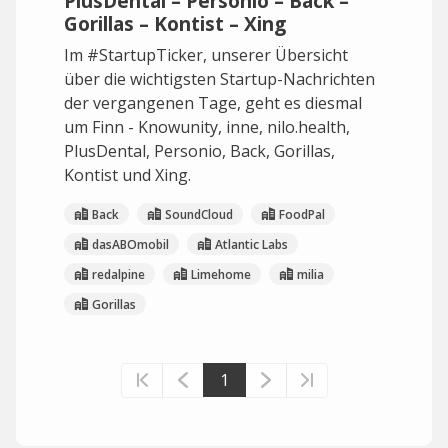
PlusDental – Personio – Back –
Gorillas – Kontist – Xing
Im #StartupTicker, unserer Übersicht
über die wichtigsten Startup-Nachrichten
der vergangenen Tage, geht es diesmal
um Finn - Knowunity, inne, nilo.health,
PlusDental, Personio, Back, Gorillas,
Kontist und Xing.
Back
SoundCloud
FoodPal
dasABOmobil
Atlantic Labs
redalpine
Limehome
milia
Gorillas
1