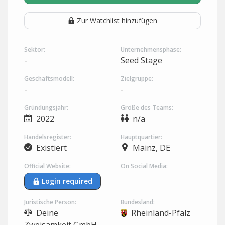
Zur Watchlist hinzufügen
Sektor:
Unternehmensphase:
-
Seed Stage
Geschäftsmodell:
Zielgruppe:
-
-
Gründungsjahr:
Größe des Teams:
2022
n/a
Handelsregister:
Hauptquartier:
Existiert
Mainz, DE
Official Website:
On Social Media:
Login required
Juristische Person:
Bundesland:
Deine
Rheinland-Pfalz