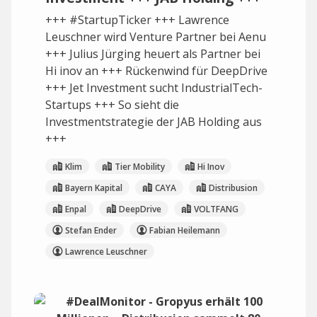
+++ #StartupTicker +++ Lawrence
Leuschner wird Venture Partner bei Aenu
+++ Julius Jürging heuert als Partner bei
Hi inov an +++ Rückenwind für DeepDrive
+++ Jet Investment sucht IndustrialTech-
Startups +++ So sieht die
Investmentstrategie der JAB Holding aus
+++
Klim
Tier Mobility
Hi Inov
Bayern Kapital
CAYA
Distribusion
Enpal
DeepDrive
VOLTFANG
Stefan Ender
Fabian Heilemann
Lawrence Leuschner