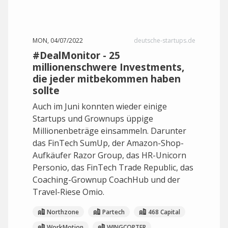
MON, 04/07/2022
deutsche-startups.de
#DealMonitor - 25
millionenschwere Investments,
die jeder mitbekommen haben
sollte
Auch im Juni konnten wieder einige
Startups und Grownups üppige
Millionenbeträge einsammeln. Darunter
das FinTech SumUp, der Amazon-Shop-
Aufkäufer Razor Group, das HR-Unicorn
Personio, das FinTech Trade Republic, das
Coaching-Grownup CoachHub und der
Travel-Riese Omio.
Northzone
Partech
468 Capital
WorkMotion
WINGCOPTER