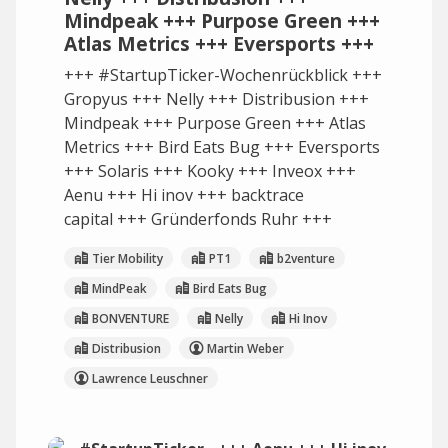
Mindpeak +++ Purpose Green +++
Atlas Metrics +++ Eversports +++
+++ #StartupTicker-Wochenrückblick +++
Gropyus +++ Nelly +++ Distribusion +++
Mindpeak +++ Purpose Green +++ Atlas
Metrics +++ Bird Eats Bug +++ Eversports
+++ Solaris +++ Kooky +++ Inveox +++
Aenu +++ Hi inov +++ backtrace
capital +++ Gründerfonds Ruhr +++
Tier Mobility
PT1
b2venture
MindPeak
Bird Eats Bug
BONVENTURE
Nelly
Hi Inov
Distribusion
Martin Weber
Lawrence Leuschner