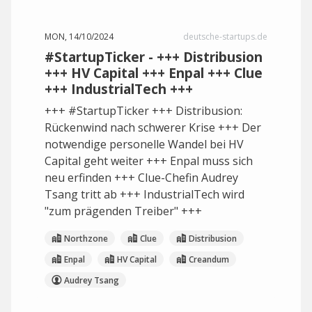
MON, 14/10/2024
deutsche-startups.de
#StartupTicker - +++ Distribusion
+++ HV Capital +++ Enpal +++ Clue
+++ IndustrialTech +++
+++ #StartupTicker +++ Distribusion:
Rückenwind nach schwerer Krise +++ Der
notwendige personelle Wandel bei HV
Capital geht weiter +++ Enpal muss sich
neu erfinden +++ Clue-Chefin Audrey
Tsang tritt ab +++ IndustrialTech wird
"zum prägenden Treiber" +++
Northzone
Clue
Distribusion
Enpal
HV Capital
Creandum
Audrey Tsang