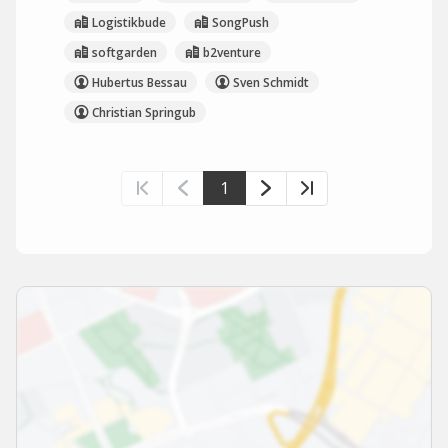
Logistikbude
SongPush
softgarden
b2venture
Hubertus Bessau
Sven Schmidt
Christian Springub
1