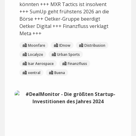
könnten +++ MXR Tactics ist insolvent
+++ SumUp geht frühstens 2026 an die
Börse +++ Oetker-Gruppe beerdigt
Oetker Digital +++ Finanzfluss verklagt
Meta +++
Moonfare
IDnow
Distribusion
Localyze
Urban Sports
Isar Aerospace
Finanzfluss
xentral
Buena