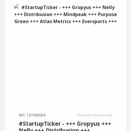
SAT, 12/10/2024
deutsche-startups.de
#StartupTicker - +++ Gropyus +++
Nelly +++ Distribusion +++