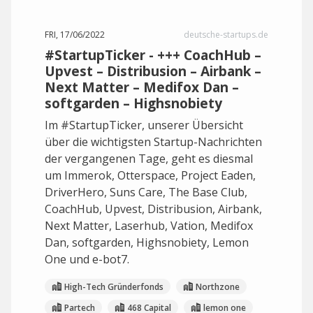
FRI, 17/06/2022
deutsche-startups.de
#StartupTicker - +++ CoachHub –
Upvest – Distribusion – Airbank –
Next Matter – Medifox Dan –
softgarden – Highsnobiety
Im #StartupTicker, unserer Übersicht
über die wichtigsten Startup-Nachrichten
der vergangenen Tage, geht es diesmal
um Immerok, Otterspace, Project Eaden,
DriverHero, Suns Care, The Base Club,
CoachHub, Upvest, Distribusion, Airbank,
Next Matter, Laserhub, Vation, Medifox
Dan, softgarden, Highsnobiety, Lemon
One und e-bot7.
High-Tech Gründerfonds
Northzone
Partech
468 Capital
lemon one