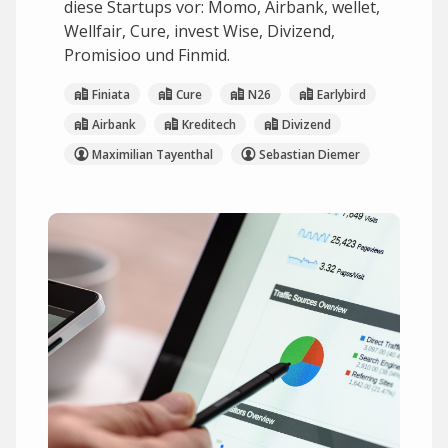
diese Startups vor: Momo, Airbank, wellet,
Wellfair, Cure, invest Wise, Divizend,
Promisioo und Finmid.
Finiata
Cure
N26
Earlybird
Airbank
Kreditech
Divizend
Maximilian Tayenthal
Sebastian Diemer