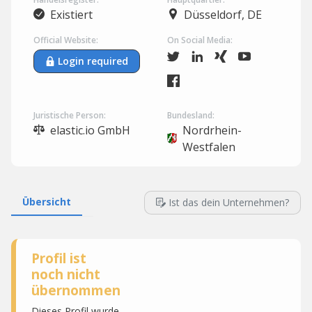
Existiert
Düsseldorf, DE
Official Website:
On Social Media:
Login required
Juristische Person:
Bundesland:
elastic.io GmbH
Nordrhein-
Westfalen
Übersicht
Ist das dein Unternehmen?
Profil ist
noch nicht
übernommen
Dieses Profil wurde