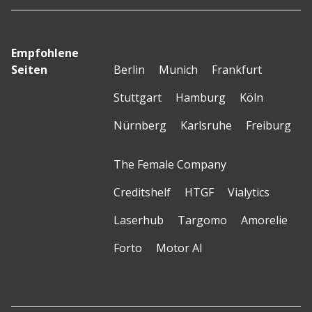
Empfohlene
Seiten
Berlin
Munich
Frankfurt
Stuttgart
Hamburg
Köln
Nürnberg
Karlsruhe
Freiburg
The Female Company
Creditshelf
HTGF
Vialytics
Laserhub
Targomo
Amorelie
Forto
Motor AI