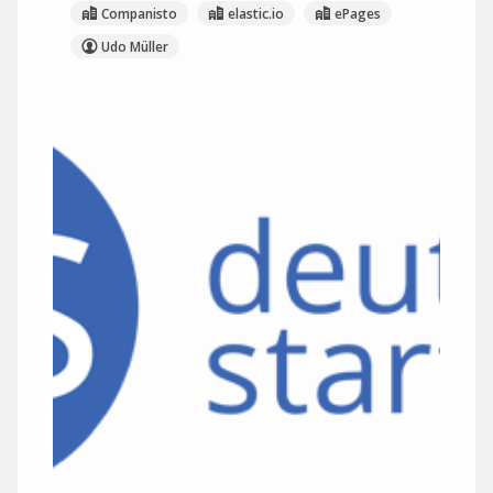
Companisto
elastic.io
ePages
Udo Müller