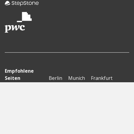
Empfohlene
Seiten
Berlin
Munich
Frankfurt
Stuttgart
Hamburg
Köln
Nürnberg
Karlsruhe
Freiburg
The Female Company
Creditshelf
HTGF
Vialytics