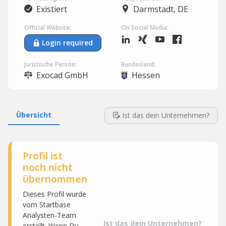
Existiert
Darmstadt, DE
Official Website:
On Social Media:
Login required
Juristische Person:
Bundesland:
Exocad GmbH
Hessen
Übersicht
Ist das dein Unternehmen?
Profil ist
noch nicht
übernommen
Dieses Profil wurde
vom Startbase
Analysten-Team
Ist das dein Unternehmen?
erstellt. Wenn Du