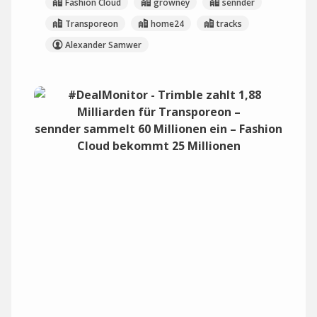
Fashion Cloud
growney
sennder
Transporeon
home24
tracks
Alexander Samwer