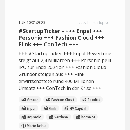
TUE, 10/01/2023
deutsche-startups.de
#StartupTicker - +++ Enpal +++
Personio +++ Fashion Cloud +++
Flink +++ ConTech +++
+++ #StartupTicker +++ Enpal-Bewertung
steigt auf 2,4 Milliarden +++ Personio peilt
IPO für Ende 2024 an +++ Fashion Cloud-
Gründer steigen aus +++ Flink
erwirtschaftete rund 400 Millionen
Umsatz +++ ConTech in der Krise +++
Vimcar
Fashion Cloud
Foodist
Enpal
Flink
HV Capital
Hypnetic
Verdane
home24
Mario Kohle