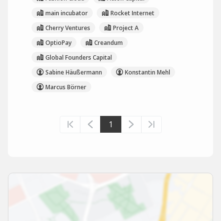
main incubator
Rocket Internet
Cherry Ventures
Project A
OptioPay
Creandum
Global Founders Capital
Sabine Häußermann
Konstantin Mehl
Marcus Börner
1