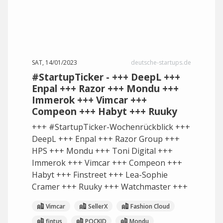
SAT, 14/01/2023
deutsche-startups.de
#StartupTicker - +++ DeepL +++
Enpal +++ Razor +++ Mondu +++
Immerok +++ Vimcar +++
Compeon +++ Habyt +++ Ruuky
+++ #StartupTicker-Wochenrückblick +++
DeepL +++ Enpal +++ Razor Group +++
HPS +++ Mondu +++ Toni Digital +++
Immerok +++ Vimcar +++ Compeon +++
Habyt +++ Finstreet +++ Lea-Sophie
Cramer +++ Ruuky +++ Watchmaster +++
Vimcar
SellerX
Fashion Cloud
fintus
POCKID
Mondu