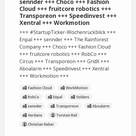
sennder +++ Choco +++ Fashion
Cloud +++ fruitcore robotics +++
Transporeon +++ Speedinvest +++
Xentral +++ Workmotion
+++ #StartupTicker-Wochenrückblick +++
Enpal +++ sennder +++ The Rainforest
Company +++ Choco +++ Fashion Cloud
+++ fruitcore robotics +++ RobCo +++
Circus +++ Transporeon +++ GridX +++
Aboalarm +++ Speedinvest +++ Xentral
+++ Workmotion +++
Fashion Cloud
WorkMotion
RobCo
Enpal
Volders
sennder
Transporeon
Aboalarm
Verdane
Torsten Reil
Christian Reber