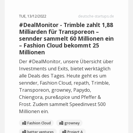
TUE, 13/12/2022
deutsche-startups.de
#DealMonitor - Trimble zahlt 1,88
Milliarden für Transporeon –
sennder sammelt 60 Millionen ein
– Fashion Cloud bekommt 25
Millionen
Der #DealMonitor, unsere Übersicht über
Investments und Exits, bietet werktäglich
alle Deals des Tages. Heute geht es um
sennder, Fashion Cloud, repath, Trimble,
Transporeon, growney, Papydo,
Chiengora, pure&spice und Pfeffer &
Frost. Zudem sammelt Speedinvest 500
Millionen ein.
Fashion Cloud
growney
better ventures
Project A